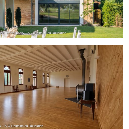
sSaint-Nauphary – © O Domaine du Roussillon
y – © Ô Domaine du Roussillon