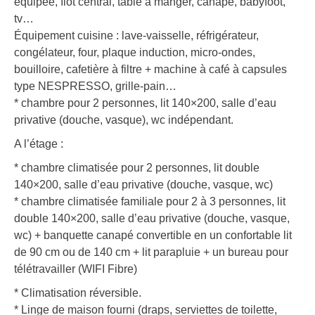
équipée, îlot central, table à manger, canapé, babyfoot,
tv…
Équipement cuisine : lave-vaisselle, réfrigérateur,
congélateur, four, plaque induction, micro-ondes,
bouilloire, cafetière à filtre + machine à café à capsules
type NESPRESSO, grille-pain…
* chambre pour 2 personnes, lit 140×200, salle d’eau
privative (douche, vasque), wc indépendant.
A l’étage :
* chambre climatisée pour 2 personnes, lit double
140×200, salle d’eau privative (douche, vasque, wc)
* chambre climatisée familiale pour 2 à 3 personnes, lit
double 140×200, salle d’eau privative (douche, vasque,
wc) + banquette canapé convertible en un confortable lit
de 90 cm ou de 140 cm + lit parapluie + un bureau pour
télétravailler (WIFI Fibre)
* Climatisation réversible.
* Linge de maison fourni (draps, serviettes de toilette,