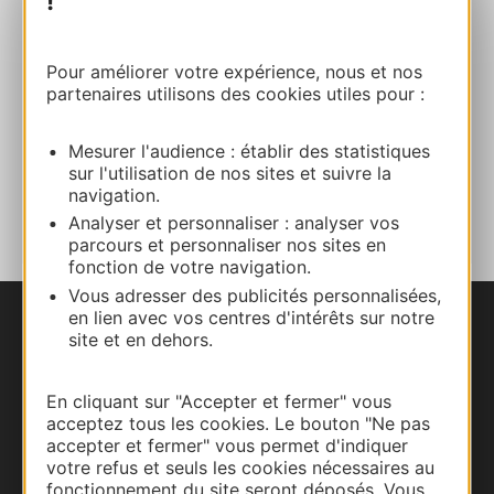
!
E-mail
Pour améliorer votre expérience, nous et nos
partenaires utilisons des cookies utiles pour :
Site internet
Mesurer l'audience : établir des statistiques
sur l'utilisation de nos sites et suivre la
AJOUTER
navigation.
AU CARNET
Analyser et personnaliser : analyser vos
parcours et personnaliser nos sites en
fonction de votre navigation.
Vous adresser des publicités personnalisées,
en lien avec vos centres d'intérêts sur notre
Nous contacter
site et en dehors.
Carte interactive
En cliquant sur "Accepter et fermer" vous
acceptez tous les cookies. Le bouton "Ne pas
Documentation
accepter et fermer" vous permet d'indiquer
votre refus et seuls les cookies nécessaires au
fonctionnement du site seront déposés. Vous