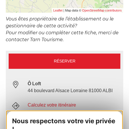
| Map data ©
Leaflet
OpenStreetMap contributors
Vous êtes propriétaire de l’établissement ou le
gestionnaire de cette activité?
Pour modifier ou compléter cette fiche, merci de
contacter Tarn Tourisme.
RÉSERVER
Ô Loft
44 boulevard Alsace Lorraine 81000 ALBI
Calculez votre itinéraire
Nous respectons votre vie privée
05 63 48 83 01