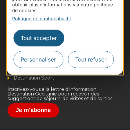
obtenir plus d'informations via notre politique
de cookies.
Politique de confidentialité
Thermalisme
Tout accepter
Business/Mice
Pros d'Occitanie
Personnaliser
Tout refuser
Site presse et d'influence
Voyagistes
Destination Sport
Inscrivez-vous à la lettre d'information
Destination Occitanie pour recevoir des
suggestions de séjours, de visites et de sorties.
Je m'abonne