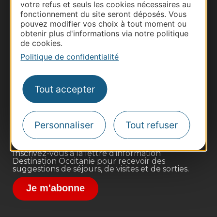
votre refus et seuls les cookies nécessaires au
fonctionnement du site seront déposés. Vous
pouvez modifier vos choix à tout moment ou
obtenir plus d'informations via notre politique
de cookies.
Politique de confidentialité
Thermalisme
Business/Mice
Tout accepter
Pros d'Occitanie
Site presse et d'influence
Voyagistes
Personnaliser
Tout refuser
Destination Sport
Inscrivez-vous à la lettre d'information
Destination Occitanie pour recevoir des
suggestions de séjours, de visites et de sorties.
Je m'abonne