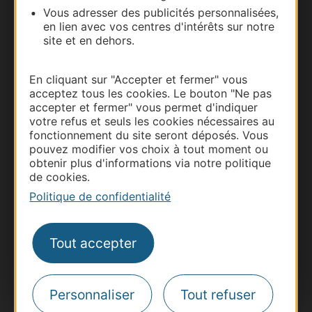
Vous adresser des publicités personnalisées,
Carte interactive
en lien avec vos centres d'intérêts sur notre
site et en dehors.
Documentation
En cliquant sur "Accepter et fermer" vous
acceptez tous les cookies. Le bouton "Ne pas
accepter et fermer" vous permet d'indiquer
votre refus et seuls les cookies nécessaires au
fonctionnement du site seront déposés. Vous
pouvez modifier vos choix à tout moment ou
obtenir plus d'informations via notre politique
de cookies.
Politique de confidentialité
Thermalisme
Business/Mice
Tout accepter
Pros d'Occitanie
Site presse et d'influence
Personnaliser
Tout refuser
Voyagistes