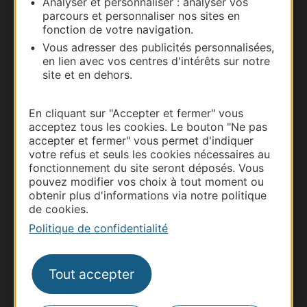
Analyser et personnaliser : analyser vos
parcours et personnaliser nos sites en
Documentation
fonction de votre navigation.
Vous adresser des publicités personnalisées,
en lien avec vos centres d'intérêts sur notre
site et en dehors.
En cliquant sur "Accepter et fermer" vous
acceptez tous les cookies. Le bouton "Ne pas
accepter et fermer" vous permet d'indiquer
votre refus et seuls les cookies nécessaires au
fonctionnement du site seront déposés. Vous
pouvez modifier vos choix à tout moment ou
Thermalisme
obtenir plus d'informations via notre politique
Business/Mice
de cookies.
Pros d'Occitanie
Politique de confidentialité
Site presse et d'influence
Voyagistes
Tout accepter
Destination Sport