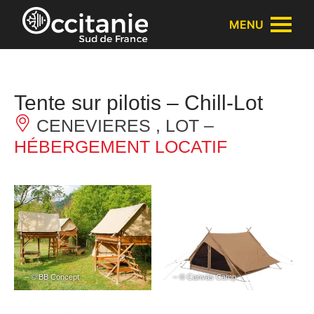
Panneau de gestion des cookies
MENU
Tente sur pilotis – Chill-Lot
CENEVIERES , LOT –
HÉBERGEMENT LOCATIF
– © BB Concept
– © Canvas Camp