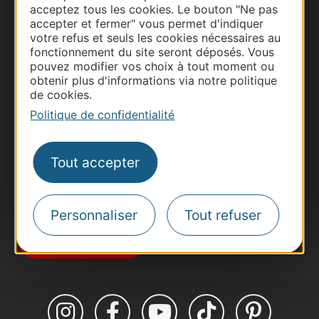
acceptez tous les cookies. Le bouton "Ne pas
accepter et fermer" vous permet d'indiquer
votre refus et seuls les cookies nécessaires au
fonctionnement du site seront déposés. Vous
Thermalisme
pouvez modifier vos choix à tout moment ou
Business/Mice
obtenir plus d'informations via notre politique
de cookies.
Pros d'Occitanie
Politique de confidentialité
Site presse et d'influence
Voyagistes
Tout accepter
Destination Sport
Inscrivez-vous à la lettre d'information
Destination Occitanie pour recevoir des
suggestions de séjours, de visites et de sorties.
Personnaliser
Tout refuser
Je m'abonne