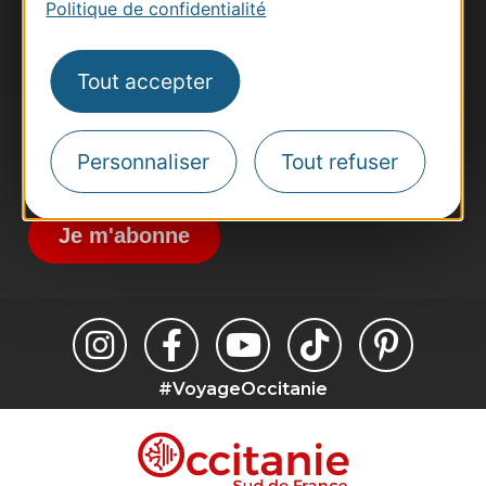
Politique de confidentialité
Pros d'Occitanie
Site presse et d'influence
Tout accepter
Voyagistes
Destination Sport
Inscrivez-vous à la lettre d'information
Personnaliser
Tout refuser
Destination Occitanie pour recevoir des
suggestions de séjours, de visites et de sorties.
Je m'abonne
#VoyageOccitanie