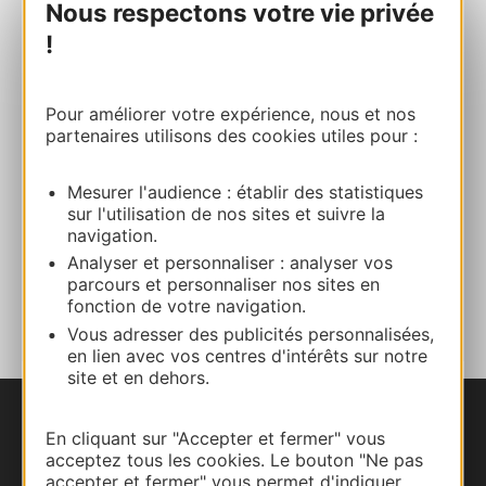
Nous respectons votre vie privée
05 61 79 30 74
!
E-mail
Pour améliorer votre expérience, nous et nos
partenaires utilisons des cookies utiles pour :
Site internet
Mesurer l'audience : établir des statistiques
sur l'utilisation de nos sites et suivre la
Facebook
navigation.
Analyser et personnaliser : analyser vos
AJOUTER
parcours et personnaliser nos sites en
AU CARNET
fonction de votre navigation.
Vous adresser des publicités personnalisées,
en lien avec vos centres d'intérêts sur notre
site et en dehors.
Nous contacter
En cliquant sur "Accepter et fermer" vous
acceptez tous les cookies. Le bouton "Ne pas
accepter et fermer" vous permet d'indiquer
Carte interactive