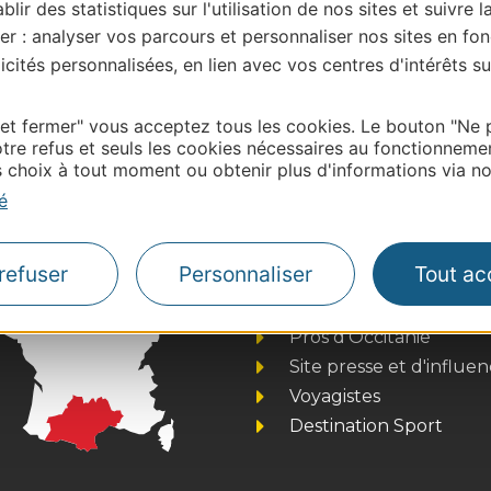
blir des statistiques sur l'utilisation de nos sites et suivre l
er : analyser vos parcours et personnaliser nos sites en fon
cités personnalisées, en lien avec vos centres d'intérêts su
| Map data ©
Leaflet
OpenStreetMap contributors
 et fermer" vous acceptez tous les cookies. Le bouton "Ne 
onnaire de cette activité?
tre refus et seuls les cookies nécessaires au fonctionneme
choix à tout moment ou obtenir plus d'informations via not
 contacter OT ARCHIPEL DE THAU MEDITERRANEE
é
refuser
Personnaliser
Tout ac
Thermalisme
Business/Mice
Pros d'Occitanie
Site presse et d'influe
Voyagistes
Destination Sport