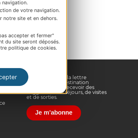
a navigation.
ction de votre navigation.
r notre site et en dehors.
pas accepter et fermer"
nt du site seront déposés.
re politique de cookies.
cepter
Inscrivez-vous à la lettre
d'information Destination
Occitanie pour recevoir des
suggestions de séjours, de visites
et de sorties.
nce
Je m'abonne