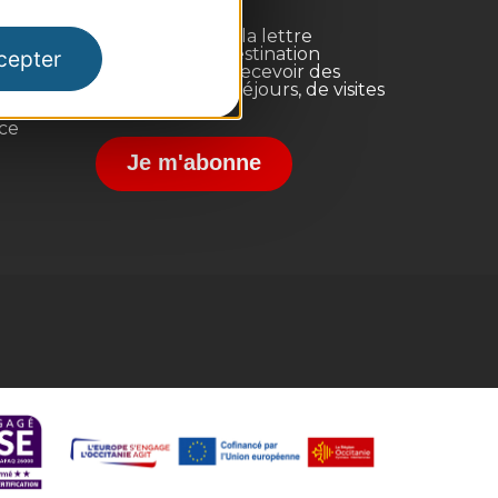
Inscrivez-vous à la lettre
d'information Destination
cepter
Occitanie pour recevoir des
suggestions de séjours, de visites
et de sorties.
nce
Je m'abonne