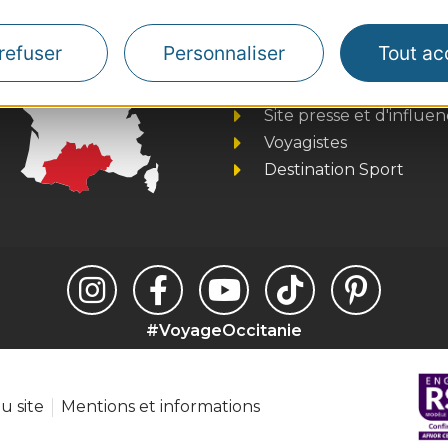
Thermalisme
refuser
Personnaliser
Tout ac
Business/Mice
Pros d'Occitanie
Site presse et d'influe
Voyagistes
Destination Sport
#VoyageOccitanie
u site
Mentions et informations