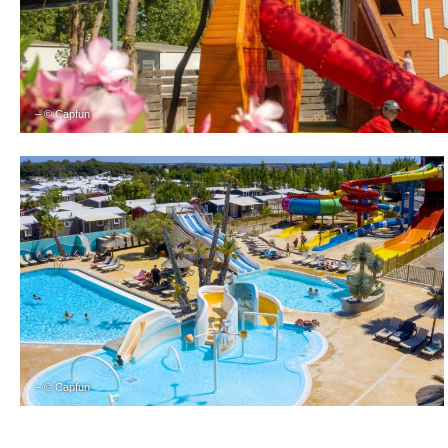
– © Capfun
– © Capfun