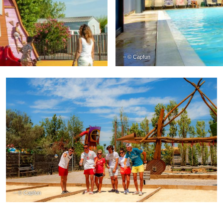
– © Capfun
– © Capfun