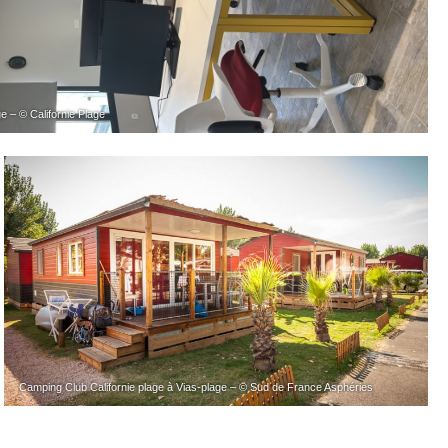
e – © Californie Plage
Camping Club Californie plage à Vias-plage – © Sud de France Asphéries