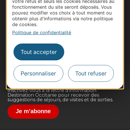
votre refus et seuls les cookies nécessaires au
fonctionnement du site seront déposés. Vous
pouvez modifier vos choix à tout moment ou
obtenir plus d'informations via notre politique
de cookies.
Politique de confidentialité
Thermalisme
Business/Mice
Tout accepter
Pros d'Occitanie
Site presse et d'influence
Voyagistes
Personnaliser
Tout refuser
Destination Sport
Inscrivez-vous à la lettre d'information
Destination Occitanie pour recevoir des
suggestions de séjours, de visites et de sorties.
Je m'abonne