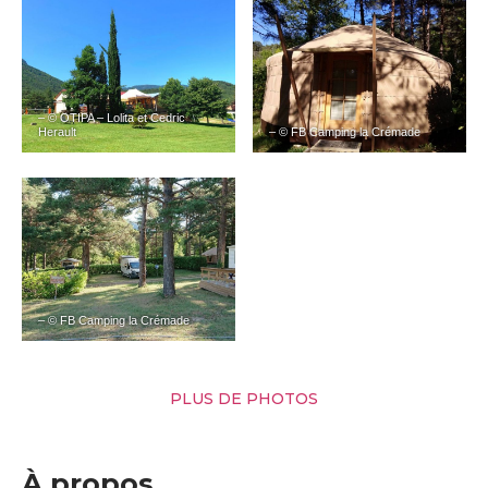
– © OTIPA – Lolita et Cedric
Herault
– © FB Camping la Crémade
– © FB Camping la Crémade
PLUS DE PHOTOS
À propos