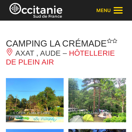
Panneau de gestion des cookies
MENU
CAMPING LA CRÉMADE
AXAT , AUDE –
HÔTELLERIE
DE PLEIN AIR
– © OTIPA – Lolita et Cedric
– © OTIPA – Lolita et Cedric
Herault
Herault