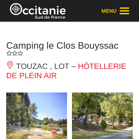
Panneau de gestion des cookies
MENU
Camping le Clos Bouyssac
TOUZAC , LOT –
HÔTELLERIE
DE PLEIN AIR
– © © Rosalie Mijnheer
– © Rosalie Mijnheer