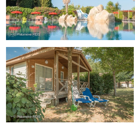
– © Philomène REIS
– © Philomène REIS