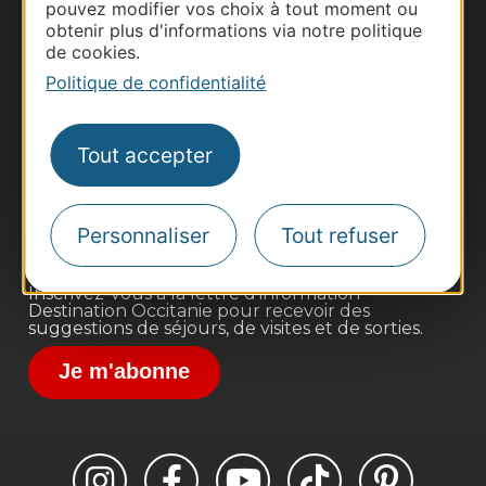
pouvez modifier vos choix à tout moment ou
obtenir plus d'informations via notre politique
de cookies.
Politique de confidentialité
Thermalisme
Business/Mice
Tout accepter
Pros d'Occitanie
Site presse et d'influence
Voyagistes
Personnaliser
Tout refuser
Destination Sport
Inscrivez-vous à la lettre d'information
Destination Occitanie pour recevoir des
suggestions de séjours, de visites et de sorties.
Je m'abonne