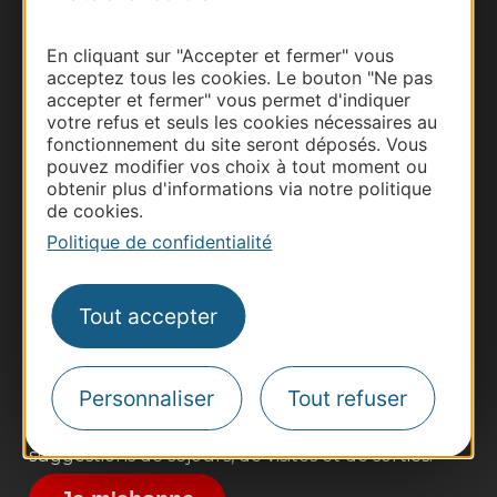
En cliquant sur "Accepter et fermer" vous
acceptez tous les cookies. Le bouton "Ne pas
accepter et fermer" vous permet d'indiquer
votre refus et seuls les cookies nécessaires au
fonctionnement du site seront déposés. Vous
pouvez modifier vos choix à tout moment ou
obtenir plus d'informations via notre politique
de cookies.
Thermalisme
Politique de confidentialité
Business/Mice
Pros d'Occitanie
Site presse et d'influence
Tout accepter
Voyagistes
Destination Sport
Personnaliser
Tout refuser
Inscrivez-vous à la lettre d'information
Destination Occitanie pour recevoir des
suggestions de séjours, de visites et de sorties.