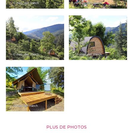
– © mas_del_miech
– © mas_del_miech
– © mas_del_miech
– © mas_del_miech
– © mas-del-miech
PLUS DE PHOTOS