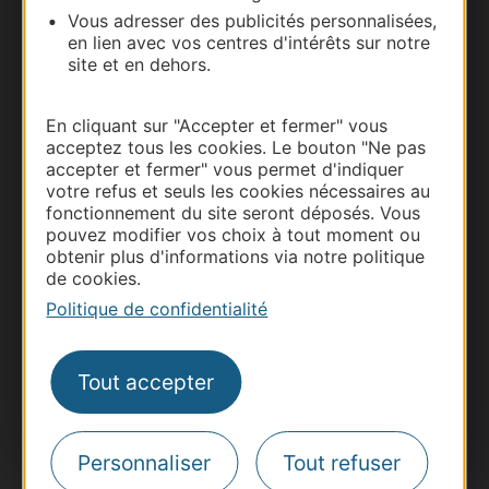
Vous adresser des publicités personnalisées,
en lien avec vos centres d'intérêts sur notre
site et en dehors.
En cliquant sur "Accepter et fermer" vous
acceptez tous les cookies. Le bouton "Ne pas
accepter et fermer" vous permet d'indiquer
votre refus et seuls les cookies nécessaires au
fonctionnement du site seront déposés. Vous
pouvez modifier vos choix à tout moment ou
Thermalisme
obtenir plus d'informations via notre politique
Business/Mice
de cookies.
Pros d'Occitanie
Politique de confidentialité
Site presse et d'influence
Voyagistes
Tout accepter
Destination Sport
Inscrivez-vous à la lettre d'information
Destination Occitanie pour recevoir des
Personnaliser
Tout refuser
suggestions de séjours, de visites et de sorties.