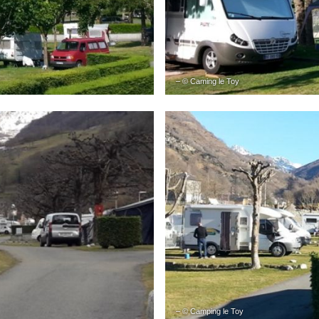
– © Caming le Toy
– © Camping le Toy