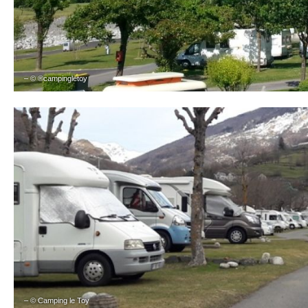
– © ®campingletoy
– © Camping le Toy