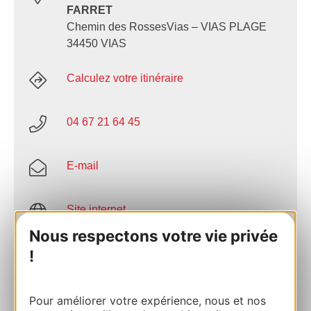
FARRET
Chemin des RossesVias – VIAS PLAGE
34450 VIAS
Calculez votre itinéraire
04 67 21 64 45
E-mail
Site internet
Nous respectons votre vie privée
!
Facebook
AJOUTER
Pour améliorer votre expérience, nous et nos
AU CARNET