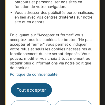
parcours et personnaliser nos sites en
Documentation
fonction de votre navigation.
Vous adresser des publicités personnalisées,
en lien avec vos centres d'intérêts sur notre
site et en dehors.
En cliquant sur "Accepter et fermer" vous
acceptez tous les cookies. Le bouton "Ne pas
accepter et fermer" vous permet d'indiquer
votre refus et seuls les cookies nécessaires au
fonctionnement du site seront déposés. Vous
pouvez modifier vos choix à tout moment ou
Thermalisme
obtenir plus d'informations via notre politique
Business/Mice
de cookies.
Pros d'Occitanie
Politique de confidentialité
Site presse et d'influence
Voyagistes
Tout accepter
Destination Sport
Inscrivez-vous à la lettre d'information