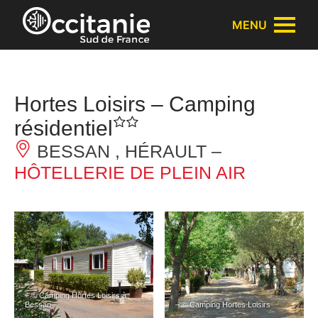
Panneau de gestion des cookies
MENU
Hortes Loisirs – Camping
résidentiel
BESSAN , HÉRAULT –
HÔTELLERIE DE PLEIN AIR
– © Camping Hortes Loisirs à
Bessan
– © Camping Hortes Loisirs