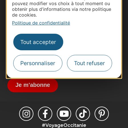
pouvez modifier vos choix à tout moment ou
obtenir plus d'informations via notre politique
Thermalisme
de cookies.
Business/Mice
Politique de confidentialité
Pros d'Occitanie
Site presse et d'influence
Tout accepter
Voyagistes
Destination Sport
Personnaliser
Tout refuser
Inscrivez-vous à la lettre d'information
Destination Occitanie pour recevoir des
suggestions de séjours, de visites et de sorties.
Je m'abonne
#VoyageOccitanie