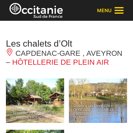
Panneau de gestion des cookies
MENU
Les chalets d’Olt
CAPDENAC-GARE , AVEYRON
–
HÔTELLERIE DE PLEIN AIR
Chalets « Les Rives d’Olt » – ©
Chalets « Les Rives d’Olt » – ©
OFFICE DE TOURISME DE
OFFICE DE TOURISME DE
CAPDENAC (BUREAU DE L’OT
CAPDENAC (BUREAU DE L’OT
DU PAYS DE FIGEAC)
DU PAYS DE FIGEAC)