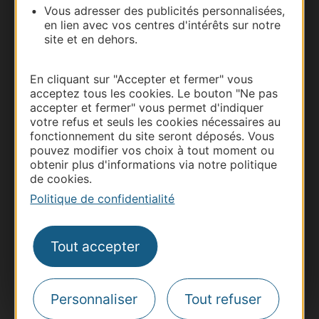
Vous adresser des publicités personnalisées,
en lien avec vos centres d'intérêts sur notre
site et en dehors.
En cliquant sur "Accepter et fermer" vous
acceptez tous les cookies. Le bouton "Ne pas
accepter et fermer" vous permet d'indiquer
votre refus et seuls les cookies nécessaires au
fonctionnement du site seront déposés. Vous
pouvez modifier vos choix à tout moment ou
Thermalisme
obtenir plus d'informations via notre politique
Business/Mice
de cookies.
Pros d'Occitanie
Politique de confidentialité
Site presse et d'influence
Voyagistes
Tout accepter
Destination Sport
Inscrivez-vous à la lettre d'information
Destination Occitanie pour recevoir des
Personnaliser
Tout refuser
suggestions de séjours, de visites et de sorties.