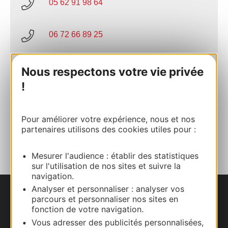
05 62 91 98 64
06 72 66 89 25
E-mail
Nous respectons votre vie privée
!
Site internet
Pour améliorer votre expérience, nous et nos
partenaires utilisons des cookies utiles pour :
AJOUTER
AU CARNET
Mesurer l'audience : établir des statistiques
sur l'utilisation de nos sites et suivre la
navigation.
Analyser et personnaliser : analyser vos
parcours et personnaliser nos sites en
Nous contacter
fonction de votre navigation.
Vous adresser des publicités personnalisées,
Carte interactive