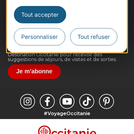
Business/Mice
Pros d'Occitanie
Tout accepter
Site presse et d'influence
Voyagistes
Personnaliser
Tout refuser
Destination Sport
Inscrivez-vous à la lettre d'information
Destination Occitanie pour recevoir des
suggestions de séjours, de visites et de sorties.
Je m'abonne
#VoyageOccitanie