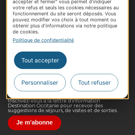
accepter et fermer" vous permet d'indiquer
votre refus et seuls les cookies nécessaires au
fonctionnement du site seront déposés. Vous
pouvez modifier vos choix à tout moment ou
obtenir plus d'informations via notre politique
de cookies.
Politique de confidentialité
Thermalisme
Business/Mice
Tout accepter
Pros d'Occitanie
Site presse et d'influence
Voyagistes
Personnaliser
Tout refuser
Destination Sport
Inscrivez-vous à la lettre d'information
Destination Occitanie pour recevoir des
suggestions de séjours, de visites et de sorties.
Je m'abonne