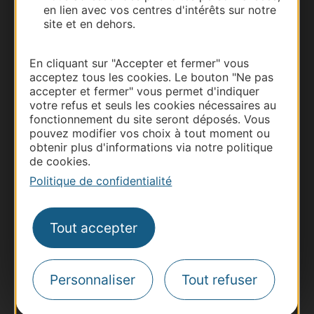
Nous contacter
en lien avec vos centres d'intérêts sur notre
site et en dehors.
Carte interactive
En cliquant sur "Accepter et fermer" vous
Documentation
acceptez tous les cookies. Le bouton "Ne pas
accepter et fermer" vous permet d'indiquer
votre refus et seuls les cookies nécessaires au
fonctionnement du site seront déposés. Vous
pouvez modifier vos choix à tout moment ou
obtenir plus d'informations via notre politique
de cookies.
Politique de confidentialité
Tout accepter
Thermalisme
Business/Mice
Personnaliser
Tout refuser
Pros d'Occitanie
Site presse et d'influence