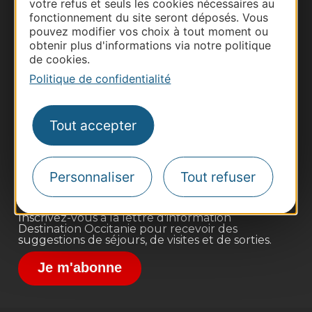
votre refus et seuls les cookies nécessaires au
fonctionnement du site seront déposés. Vous
pouvez modifier vos choix à tout moment ou
obtenir plus d'informations via notre politique
de cookies.
Politique de confidentialité
Thermalisme
Business/Mice
Tout accepter
Pros d'Occitanie
Site presse et d'influence
Voyagistes
Personnaliser
Tout refuser
Destination Sport
Inscrivez-vous à la lettre d'information
Destination Occitanie pour recevoir des
suggestions de séjours, de visites et de sorties.
Je m'abonne