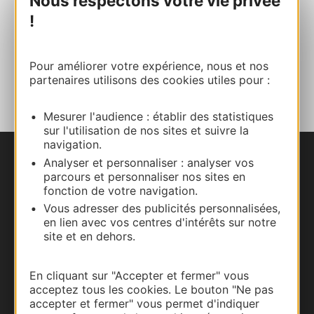
Nous respectons votre vie privée
!
Site internet
Pour améliorer votre expérience, nous et nos
AJOUTER
AU CARNET
partenaires utilisons des cookies utiles pour :
Mesurer l'audience : établir des statistiques
sur l'utilisation de nos sites et suivre la
navigation.
Analyser et personnaliser : analyser vos
Nous contacter
parcours et personnaliser nos sites en
fonction de votre navigation.
Carte interactive
Vous adresser des publicités personnalisées,
en lien avec vos centres d'intérêts sur notre
Documentation
site et en dehors.
En cliquant sur "Accepter et fermer" vous
acceptez tous les cookies. Le bouton "Ne pas
accepter et fermer" vous permet d'indiquer