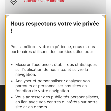
Calculez votre itinéraire
05 63 54 51 12
Nous respectons votre vie privée
!
E-mail
Pour améliorer votre expérience, nous et nos
Site internet
partenaires utilisons des cookies utiles pour :
AJOUTER
Mesurer l'audience : établir des statistiques
AU CARNET
sur l'utilisation de nos sites et suivre la
navigation.
Analyser et personnaliser : analyser vos
parcours et personnaliser nos sites en
fonction de votre navigation.
Nous contacter
Vous adresser des publicités personnalisées,
en lien avec vos centres d'intérêts sur notre
site et en dehors.
Carte interactive