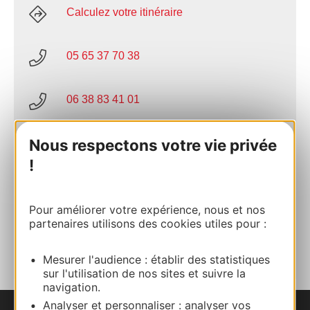
Calculez votre itinéraire
05 65 37 70 38
06 38 83 41 01
Nous respectons votre vie privée
E-mail
!
Site internet
Pour améliorer votre expérience, nous et nos
partenaires utilisons des cookies utiles pour :
AJOUTER
AU CARNET
Mesurer l'audience : établir des statistiques
sur l'utilisation de nos sites et suivre la
navigation.
Analyser et personnaliser : analyser vos