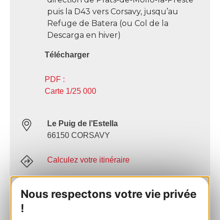
puis la D43 vers Corsavy, jusqu’au
Refuge de Batera (ou Col de la
Descarga en hiver)
Télécharger
PDF :
Carte 1/25 000
Le Puig de l’Estella
66150 CORSAVY
Calculez votre itinéraire
AJOUTER
Nous respectons votre vie privée
AU CARNET
!