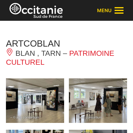
Panneau de gestion des cookies
MENU
ARTCOBLAN
BLAN , TARN –
PATRIMOINE
CULTUREL
– © arts consortium
– © arts consortium