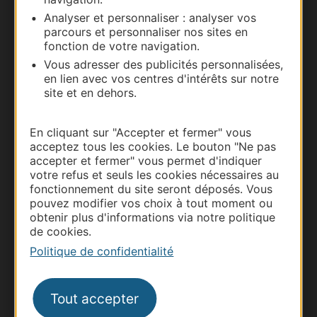
Analyser et personnaliser : analyser vos
parcours et personnaliser nos sites en
fonction de votre navigation.
Vous adresser des publicités personnalisées,
en lien avec vos centres d'intérêts sur notre
site et en dehors.
En cliquant sur "Accepter et fermer" vous
Thermalisme
acceptez tous les cookies. Le bouton "Ne pas
accepter et fermer" vous permet d'indiquer
Business/Mice
votre refus et seuls les cookies nécessaires au
Pros d'Occitanie
fonctionnement du site seront déposés. Vous
Site presse et d'influence
pouvez modifier vos choix à tout moment ou
obtenir plus d'informations via notre politique
Voyagistes
de cookies.
Destination Sport
Politique de confidentialité
Inscrivez-vous à la lettre d'information
Destination Occitanie pour recevoir des
suggestions de séjours, de visites et de sorties.
Tout accepter