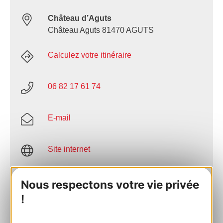
Château d’Aguts
Château Aguts 81470 AGUTS
Calculez votre itinéraire
06 82 17 61 74
E-mail
Site internet
AJOUTER
Nous respectons votre vie privée
AU CARNET
!