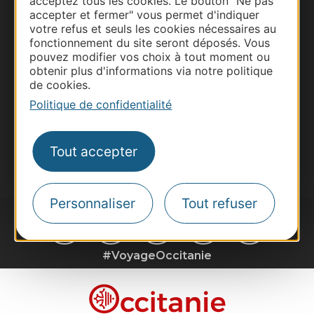
acceptez tous les cookies. Le bouton "Ne pas
accepter et fermer" vous permet d'indiquer
Pros d'Occitanie
votre refus et seuls les cookies nécessaires au
Site presse et d'influence
fonctionnement du site seront déposés. Vous
pouvez modifier vos choix à tout moment ou
Voyagistes
obtenir plus d'informations via notre politique
Destination Sport
de cookies.
Politique de confidentialité
Inscrivez-vous à la lettre d'information
Destination Occitanie pour recevoir des
suggestions de séjours, de visites et de sorties.
Tout accepter
Je m'abonne
Personnaliser
Tout refuser
#VoyageOccitanie