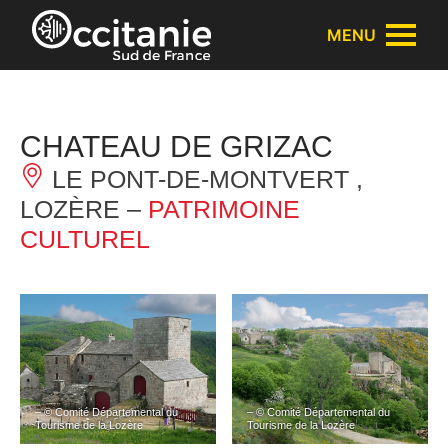
Panneau de gestion des cookies
MENU
CHATEAU DE GRIZAC
LE PONT-DE-MONTVERT ,
LOZÈRE –
PATRIMOINE
CULTUREL
– © Comité Départemental du
– © Comité Départemental du
Tourisme de la Lozère
Tourisme de la Lozère