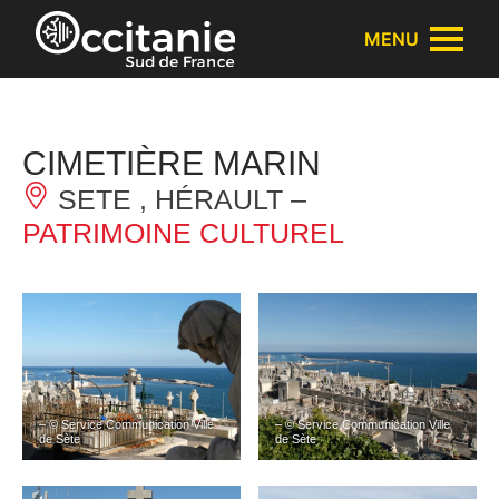
Panneau de gestion des cookies
MENU
CIMETIÈRE MARIN
SETE , HÉRAULT –
PATRIMOINE CULTUREL
– © Service Communication Ville
– © Service Communication Ville
de Sète
de Sète