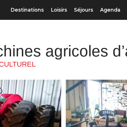
Destinations
Loisirs
Séjours
Agenda
hines agricoles d’
 CULTUREL