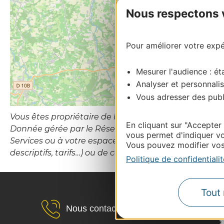
Nous respectons vo
Pour améliorer votre expér
Mesurer l'audience : éta
Analyser et personnalis
Vous adresser des publi
Vous êtes propriétaire de l’établissement ou le gesti
En cliquant sur "Accepter
Donnée gérée par le Réseau d’Information Touristiqu
vous permet d'indiquer vo
Services ou à votre espace Propriétaires (hébergement
Vous pouvez modifier vos 
descriptifs, tarifs…) ou de contacter le CDT Destina
Politique de confidentialit
Tout 
Nous contacter