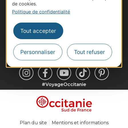
de cookies.
Voyagistes
Politique de confidentialité
Destination Sport
Inscrivez-vous à la lettre d'information
Destination Occitanie pour recevoir des
Tout accepter
suggestions de séjours, de visites et de sorties.
Je m'abonne
Personnaliser
Tout refuser
#VoyageOccitanie
Plan du site
Mentions et informations