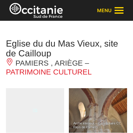
Panneau de gestion des cookies
MENU
Eglise du du Mas Vieux, site
de Cailloup
PAMIERS , ARIÈGE –
PATRIMOINE CULTUREL
Arche interieur – © Inventaire CC
Pays de Pamiers