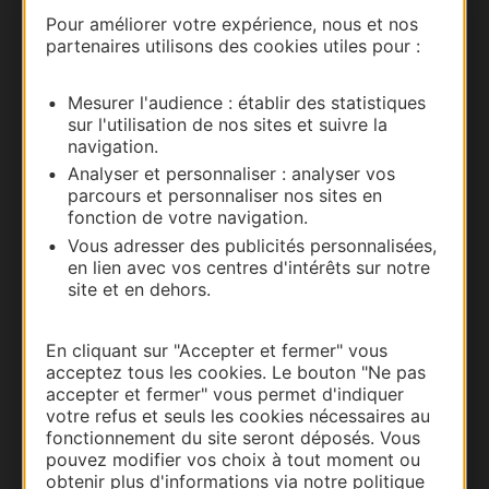
Nous contacter
Pour améliorer votre expérience, nous et nos
partenaires utilisons des cookies utiles pour :
Carte interactive
Mesurer l'audience : établir des statistiques
Documentation
sur l'utilisation de nos sites et suivre la
navigation.
Analyser et personnaliser : analyser vos
parcours et personnaliser nos sites en
fonction de votre navigation.
Vous adresser des publicités personnalisées,
en lien avec vos centres d'intérêts sur notre
site et en dehors.
En cliquant sur "Accepter et fermer" vous
acceptez tous les cookies. Le bouton "Ne pas
Thermalisme
accepter et fermer" vous permet d'indiquer
Business/Mice
votre refus et seuls les cookies nécessaires au
fonctionnement du site seront déposés. Vous
Pros d'Occitanie
pouvez modifier vos choix à tout moment ou
Site presse et d'influence
obtenir plus d'informations via notre politique