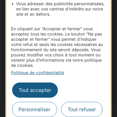
Vous adresser des publicités personnalisées,
en lien avec vos centres d'intérêts sur notre
site et en dehors.
En cliquant sur "Accepter et fermer" vous
Thermalisme
acceptez tous les cookies. Le bouton "Ne pas
Business/Mice
accepter et fermer" vous permet d'indiquer
votre refus et seuls les cookies nécessaires au
Pros d'Occitanie
fonctionnement du site seront déposés. Vous
Site presse et d'influence
pouvez modifier vos choix à tout moment ou
Voyagistes
obtenir plus d'informations via notre politique
de cookies.
Destination Sport
Politique de confidentialité
Inscrivez-vous à la lettre d'information
Destination Occitanie pour recevoir des
suggestions de séjours, de visites et de sorties.
Tout accepter
Je m'abonne
Personnaliser
Tout refuser