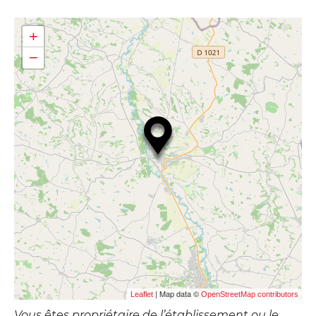
+
−
| Map data ©
Leaflet
OpenStreetMap contributors
Vous êtes propriétaire de l’établissement ou le