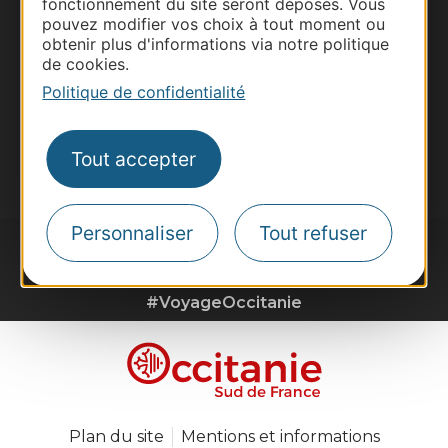
fonctionnement du site seront déposés. Vous
Voyagistes
pouvez modifier vos choix à tout moment ou
obtenir plus d'informations via notre politique
Destination Sport
de cookies.
Inscrivez-vous à la lettre d'information
Politique de confidentialité
Destination Occitanie pour recevoir des
suggestions de séjours, de visites et de sorties.
Tout accepter
Je m'abonne
Personnaliser
Tout refuser
#VoyageOccitanie
Plan du site
Mentions et informations