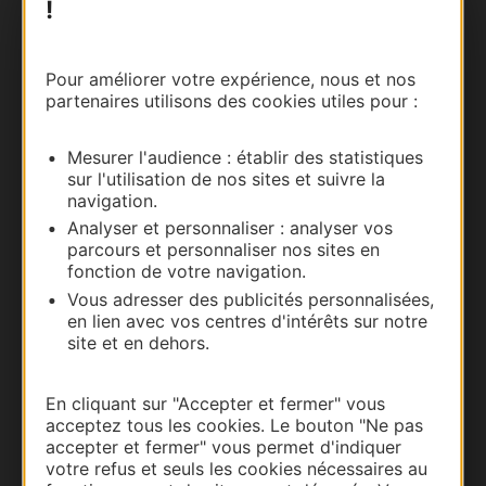
!
Nous contacter
Carte interactive
Pour améliorer votre expérience, nous et nos
partenaires utilisons des cookies utiles pour :
Documentation
Mesurer l'audience : établir des statistiques
sur l'utilisation de nos sites et suivre la
navigation.
Analyser et personnaliser : analyser vos
parcours et personnaliser nos sites en
fonction de votre navigation.
Vous adresser des publicités personnalisées,
en lien avec vos centres d'intérêts sur notre
site et en dehors.
Thermalisme
En cliquant sur "Accepter et fermer" vous
Business/Mice
acceptez tous les cookies. Le bouton "Ne pas
accepter et fermer" vous permet d'indiquer
Pros d'Occitanie
votre refus et seuls les cookies nécessaires au
Site presse et d'influence