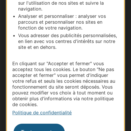
sur l'utilisation de nos sites et suivre la
navigation.
Analyser et personnaliser : analyser vos
parcours et personnaliser nos sites en
fonction de votre navigation.
Vous adresser des publicités personnalisées,
en lien avec vos centres d'intérêts sur notre
site et en dehors.
Thermalisme
Business/Mice
En cliquant sur "Accepter et fermer" vous
acceptez tous les cookies. Le bouton "Ne pas
Pros d'Occitanie
accepter et fermer" vous permet d'indiquer
Site presse et d'influence
votre refus et seuls les cookies nécessaires au
fonctionnement du site seront déposés. Vous
Voyagistes
pouvez modifier vos choix à tout moment ou
Destination Sport
obtenir plus d'informations via notre politique
de cookies.
Inscrivez-vous à la lettre d'information
Destination Occitanie pour recevoir des
Politique de confidentialité
suggestions de séjours, de visites et de sorties.
Je m'abonne