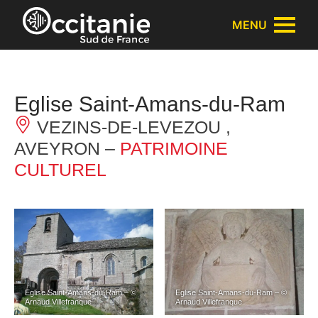
Panneau de gestion des cookies
MENU
Eglise Saint-Amans-du-Ram
VEZINS-DE-LEVEZOU ,
AVEYRON –
PATRIMOINE
CULTUREL
Eglise Saint-Amans-du-Ram – ©
Eglise Saint-Amans-du-Ram – ©
Arnaud Villefranque
Arnaud Villefranque