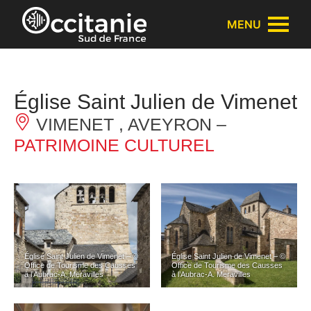
Panneau de gestion des cookies
MENU
Église Saint Julien de Vimenet
VIMENET , AVEYRON –
PATRIMOINE CULTUREL
Église Saint Julien de Vimenet – ©
Église Saint Julien de Vimenet – ©
Office de Tourisme des Causses
Office de Tourisme des Causses
à l’Aubrac-A. Meravilles
à l’Aubrac-A. Meravilles