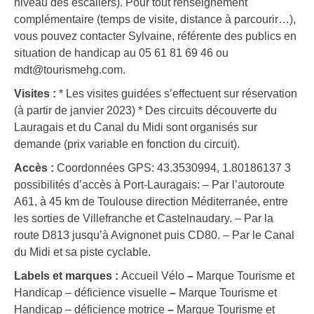
niveau des escaliers). Pour tout renseignement
complémentaire (temps de visite, distance à parcourir…),
vous pouvez contacter Sylvaine, référente des publics en
situation de handicap au 05 61 81 69 46 ou
mdt@tourismehg.com.
Visites :
* Les visites guidées s’effectuent sur réservation
(à partir de janvier 2023) * Des circuits découverte du
Lauragais et du Canal du Midi sont organisés sur
demande (prix variable en fonction du circuit).
Accès :
Coordonnées GPS: 43.3530994, 1.80186137 3
possibilités d’accès à Port-Lauragais: – Par l’autoroute
A61, à 45 km de Toulouse direction Méditerranée, entre
les sorties de Villefranche et Castelnaudary. – Par la
route D813 jusqu’à Avignonet puis CD80. – Par le Canal
du Midi et sa piste cyclable.
Labels et marques :
Accueil Vélo
–
Marque Tourisme et
Handicap – déficience visuelle
–
Marque Tourisme et
Handicap – déficience motrice
–
Marque Tourisme et