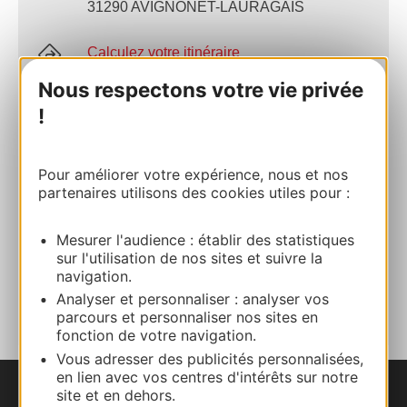
31290 AVIGNONET-LAURAGAIS
Calculez votre itinéraire
Nous respectons votre vie privée
05 61 81 69 46
!
E-mail
Pour améliorer votre expérience, nous et nos
partenaires utilisons des cookies utiles pour :
Site internet
Mesurer l'audience : établir des statistiques
sur l'utilisation de nos sites et suivre la
navigation.
AJOUTER
AU CARNET
Analyser et personnaliser : analyser vos
parcours et personnaliser nos sites en
fonction de votre navigation.
Vous adresser des publicités personnalisées,
en lien avec vos centres d'intérêts sur notre
site et en dehors.
Nous contacter