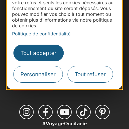
votre refus et seuls les cookies nécessaires au
fonctionnement du site seront déposés. Vous
Thermalisme
pouvez modifier vos choix à tout moment ou
Business/Mice
obtenir plus d'informations via notre politique
de cookies.
Pros d'Occitanie
Politique de confidentialité
Site presse et d'influence
Voyagistes
Destination Sport
Tout accepter
Inscrivez-vous à la lettre d'information
Destination Occitanie pour recevoir des
suggestions de séjours, de visites et de sorties.
Personnaliser
Tout refuser
Je m'abonne
#VoyageOccitanie