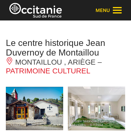
Panneau de gestion des cookies
MENU
Le centre historique Jean
Duvernoy de Montaillou
MONTAILLOU , ARIÈGE –
PATRIMOINE CULTUREL
Centre Historique J.Duvernoy – ©
Centre historique J.Duvernoy
Y.Riout
Montaillou – © Y.Riout