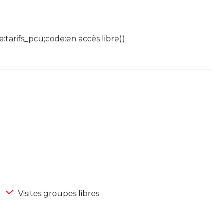
e:tarifs_pcu;code:en accès libre))
Visites groupes libres