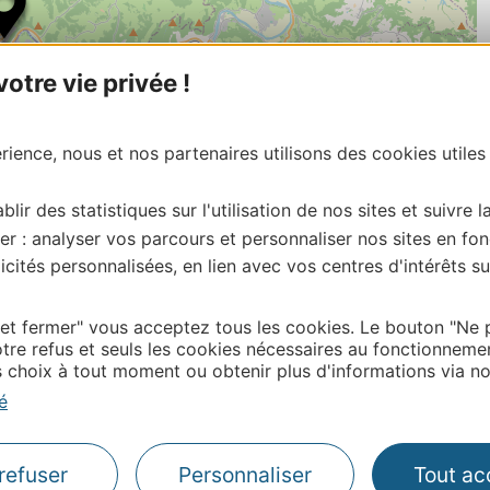
tre vie privée !
ience, nous et nos partenaires utilisons des cookies utiles
blir des statistiques sur l'utilisation de nos sites et suivre l
er : analyser vos parcours et personnaliser nos sites en fon
| Map data ©
Leaflet
OpenStreetMap contributors
cités personnalisées, en lien avec vos centres d'intérêts su
onnaire de cette activité?
tacter Lot Tourisme en écrivant à vit@tourisme –
 et fermer" vous acceptez tous les cookies. Le bouton "Ne 
tre refus et seuls les cookies nécessaires au fonctionneme
choix à tout moment ou obtenir plus d'informations via not
é
Thermalisme
refuser
Personnaliser
Tout ac
Business/Mice