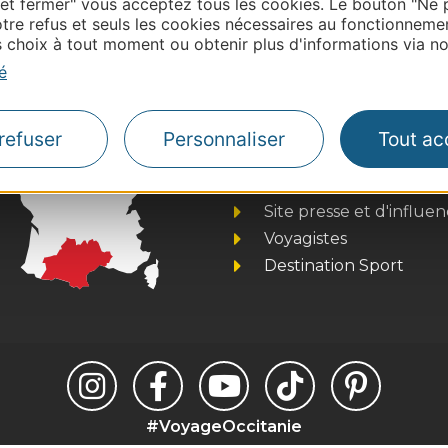
 et fermer" vous acceptez tous les cookies. Le bouton "Ne 
onnaire de cette activité?
tre refus et seuls les cookies nécessaires au fonctionneme
tacter Tarn Tourisme.
choix à tout moment ou obtenir plus d'informations via not
é
Thermalisme
refuser
Personnaliser
Tout ac
Business/Mice
Pros d'Occitanie
Site presse et d'influe
Voyagistes
Destination Sport
#VoyageOccitanie