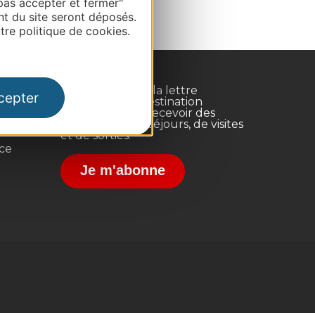
pas accepter et fermer"
nt du site seront déposés.
re politique de cookies.
Inscrivez-vous à la lettre
cepter
d'information Destination
Occitanie pour recevoir des
suggestions de séjours, de visites
et de sorties.
nce
Je m'abonne