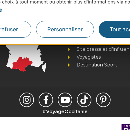
choix à tout moment ou obtenir plus d'informations via not
é
Thermalisme
refuser
Personnaliser
Tout ac
Business/Mice
Pros d'Occitanie
Site presse et d'influe
Voyagistes
Destination Sport
#VoyageOccitanie