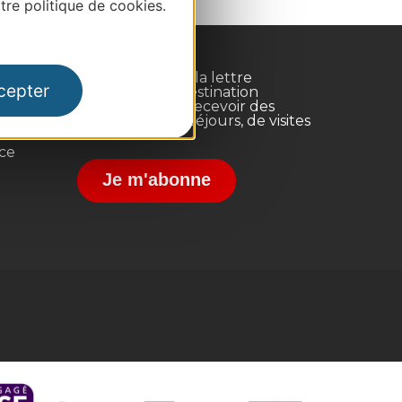
re politique de cookies.
Inscrivez-vous à la lettre
cepter
d'information Destination
Occitanie pour recevoir des
suggestions de séjours, de visites
et de sorties.
nce
Je m'abonne