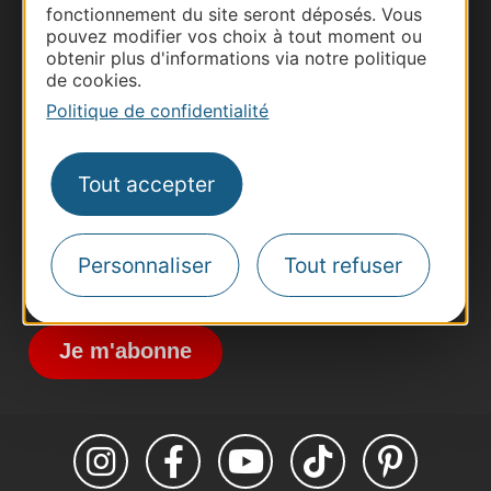
fonctionnement du site seront déposés. Vous
pouvez modifier vos choix à tout moment ou
obtenir plus d'informations via notre politique
Thermalisme
de cookies.
Business/Mice
Politique de confidentialité
Pros d'Occitanie
Site presse et d'influence
Tout accepter
Voyagistes
Destination Sport
Personnaliser
Tout refuser
Inscrivez-vous à la lettre d'information
Destination Occitanie pour recevoir des
suggestions de séjours, de visites et de sorties.
Je m'abonne