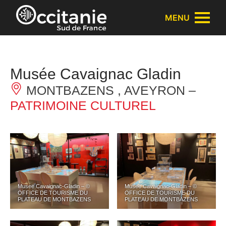
Panneau de gestion des cookies
MENU
Musée Cavaignac Gladin
MONTBAZENS , AVEYRON –
PATRIMOINE CULTUREL
Musee Cavaignac-Gladin – ©
Musee Cavaignac-Gladin – ©
OFFICE DE TOURISME DU
OFFICE DE TOURISME DU
PLATEAU DE MONTBAZENS
PLATEAU DE MONTBAZENS