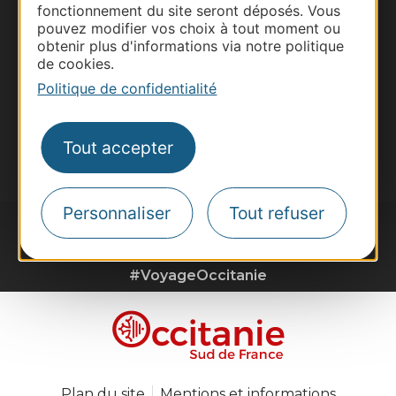
Site presse et d'influence
fonctionnement du site seront déposés. Vous
Voyagistes
pouvez modifier vos choix à tout moment ou
obtenir plus d'informations via notre politique
Destination Sport
de cookies.
Inscrivez-vous à la lettre d'information
Politique de confidentialité
Destination Occitanie pour recevoir des
suggestions de séjours, de visites et de sorties.
Tout accepter
Je m'abonne
Personnaliser
Tout refuser
#VoyageOccitanie
Plan du site
Mentions et informations